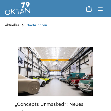
Aktuelles
Nachrichten
„Concepts Unmasked“: Neues
Depot des Škoda Museums für