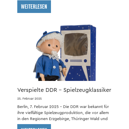
WEITERLESEN
Verspielte DDR – Spielzeugklassiker
aus dem Osten
25. Februar 2025
Berlin, 7. Februar 2025 – Die DDR war bekannt für
ihre vielfältige Spielzeugproduktion, die vor allem
in den Regionen Erzgebirge, Thüringer Wald und
Berlin-Brandenburg ihren Ursprung hatte.