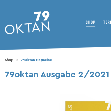
SHOP
TER
Zur Kategorie Shop
Shop
79oktan Magazine
79oktan Magazine
Nachrichten
Zweirad
Das Kollektiv
ADMV
79oktan Ausgabe 2/2021
Bonusmaterial
Inhaltsverzeichnis
Clubs / Vereine
Magazine
Reisebericht