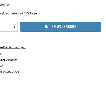
Motorsport
Wohnanhänger
enfrei
&
Camping
gbar, Lieferzeit 1-3 Tage
Lastenanhänger
Verkehrsgeschichte
IN DEN WARENKORB
antiquarische
Reparaturhandbücher
Bücher
ettel hinzufügen
an
mer:
Z20212
52
t:
14.05.2021