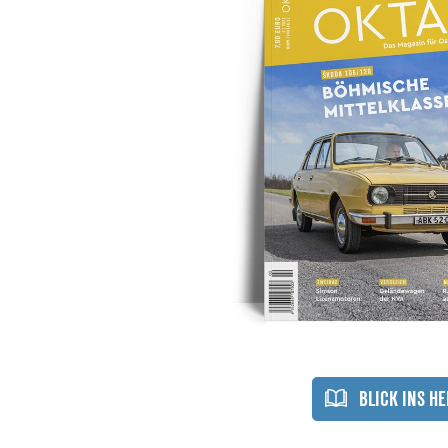
Flimmerkiste
Fanartikel
Sammelboxen
Kleidung
Poster
Stühle
&
&
Aufkleber
Sitzfässe
Tassen
BLICK INS HE