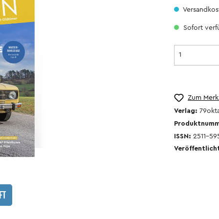
Versandkost
Sofort verfü
Zum Merkz
Kalender
Verlag:
79okt
Produktnum
ISSN:
2511-59
Veröffentlich
r
FT