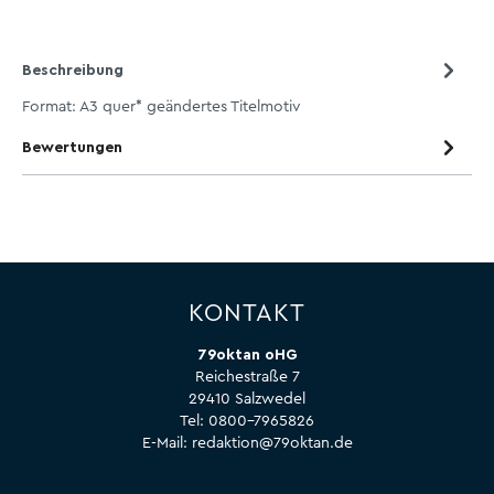
Beschreibung
Format: A3 quer* geändertes Titelmotiv
Bewertungen
KONTAKT
79oktan oHG
Reichestraße 7
29410 Salzwedel
Tel:
0800-7965826
E-Mail:
redaktion@79oktan.de