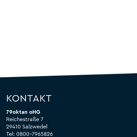
KONTAKT
79oktan oHG
Reichestraße 7
29410 Salzwedel
Tel:
0800-7965826