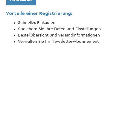
Flimmerkiste
Vorteile einer Registrierung:
Schnelles Einkaufen
Speichern Sie Ihre Daten und Einstellungen.
Bestellübersicht und Versandinformationen
Verwalten Sie Ihr Newsletter-Abonnement
Fanartikel
Sammelboxen
Kleidung
Poster
Stühle
&
&
Aufkleber
Sitzfässe
Tassen