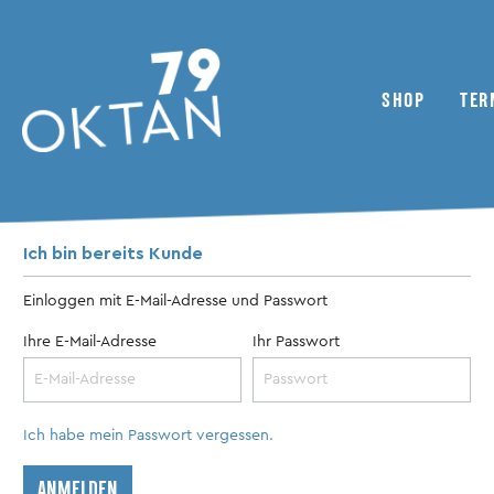
SHOP
TER
Zur Kategorie Shop
Ich bin bereits Kunde
79oktan Magazine
Nachrichten
Zweirad
Das Kollektiv
ADMV
Einloggen mit E-Mail-Adresse und Passwort
Ihre E-Mail-Adresse
Ihr Passwort
Bonusmaterial
Inhaltsverzeichnis
Clubs / Vereine
Magazine
Reisebericht
Ich habe mein Passwort vergessen.
ANMELDEN