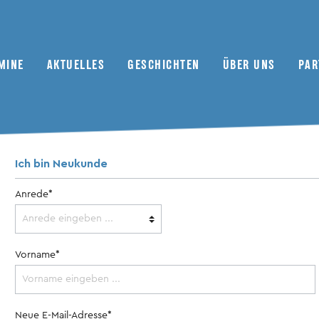
MINE
AKTUELLES
GESCHICHTEN
ÜBER UNS
PAR
Ich bin Neukunde
79oktan Abonnement
Szene
Motorsport
Redaktionsfuhrpark
Museen
sonstige Zeitschriften
Treffen
Automobil
Redaktionsarbeit
Händler
Anrede*
Camping
Werkstatt
Vorname*
Porträts
Kaufberatung
Neue E-Mail-Adresse*