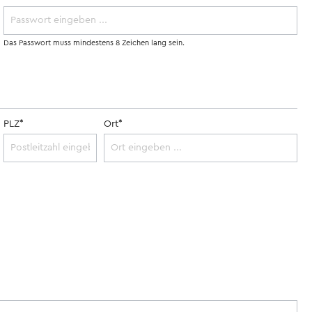
Motorsport
Wohnanhänger
&
Camping
Das Passwort muss mindestens 8 Zeichen lang sein.
Lastenanhänger
Verkehrsgeschichte
antiquarische
Reparaturhandbücher
Bücher
PLZ*
Ort*